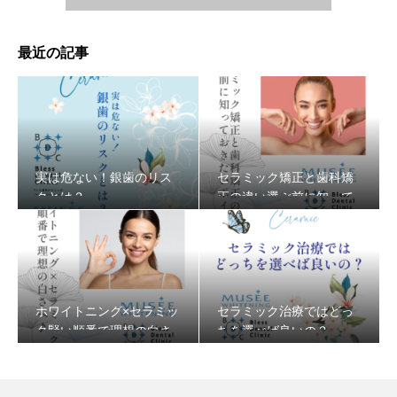
最近の記事
実は危ない！銀歯のリス
セラミック矯正と歯科矯
クとは？
正の違い選ぶ前に知って
おきたいポイント
ホワイトニング×セラミッ
セラミック治療ではどっ
ク賢い順番で理想の白さ
ちを選べば良いの？
へ♪