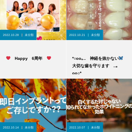
2022.10.28
未分類
2022.10.21
未分類
Happy 6周年
*○оo｡.. 神経を抜かない
大切な歯を守ります ..｡
oо○*
2022.10.14
未分類
2022.10.07
未分類