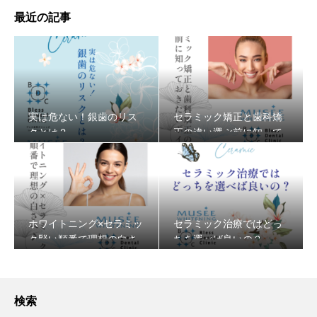
最近の記事
実は危ない！銀歯のリス
セラミック矯正と歯科矯
クとは？
正の違い選ぶ前に知って
おきたいポイント
ホワイトニング×セラミッ
セラミック治療ではどっ
ク賢い順番で理想の白さ
ちを選べば良いの？
へ♪
検索