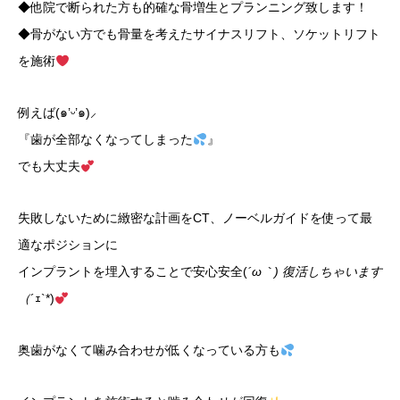
◆他院で断られた方も的確な骨増生とプランニング致します！
◆骨がない方でも骨量を考えたサイナスリフト、ソケットリフト
を施術
例えば(๑’ᵕ’๑)⸝
『歯が全部なくなってしまった
』
でも大丈夫
失敗しないために緻密な計画をCT、ノーベルガイドを使って最
適なポジションに
インプラントを埋入することで安心安全(
´ω｀) 復活しちゃいます
（
´ｪ`*)
奥歯がなくて噛み合わせが低くなっている方も