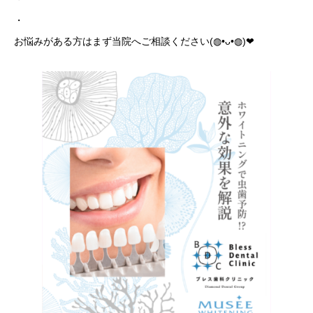
・
お悩みがある方はまず当院へご相談ください(◍•ᴗ•◍)❤︎