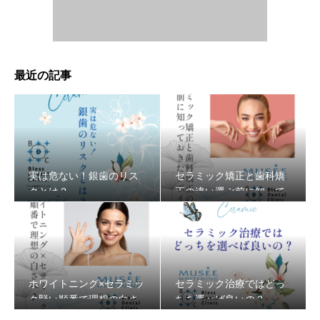
最近の記事
実は危ない！銀歯のリス
セラミック矯正と歯科矯
クとは？
正の違い選ぶ前に知って
おきたいポイント
ホワイトニング×セラミッ
セラミック治療ではどっ
ク賢い順番で理想の白さ
ちを選べば良いの？
へ♪