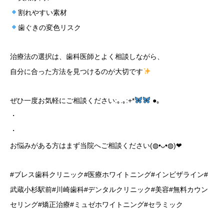
割れやすい素材
歯ぐきの変色リスク
治療法の選択は、歯科医師とよく相談しながら、
自分に合った方法を見つけるのが大切です
ぜひ一度お気軽にご相談ください:｡.｡:+*
●｡
・
・
お悩みがある方はまず当院へご相談ください(◍•ᴗ•◍)❤︎
#ブレス歯科クリニック#医療ホワイトニング#インビザライン#
武蔵小杉駅前#川崎歯科#デンタルクリニック#美容#無料カウン
セリング#矯正治療#ミュゼホワイトニング#セラミック