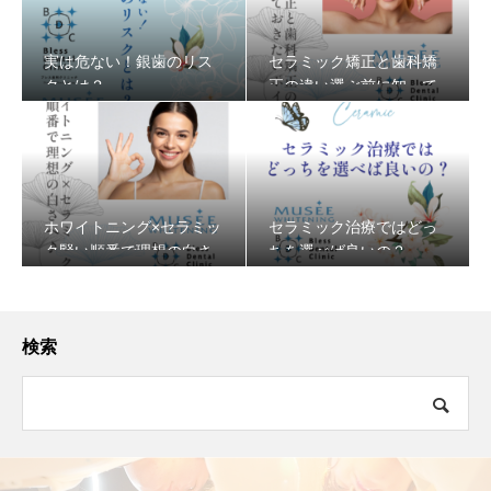
実は危ない！銀歯のリス
セラミック矯正と歯科矯
クとは？
正の違い選ぶ前に知って
おきたいポイント
ホワイトニング×セラミッ
セラミック治療ではどっ
ク賢い順番で理想の白さ
ちを選べば良いの？
へ♪
検索