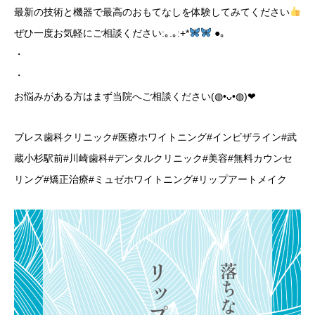
最新の技術と機器で最高のおもてなしを体験してみてください
ぜひ一度お気軽にご相談ください:｡.｡:+*
●｡
・
・
お悩みがある方はまず当院へご相談ください(◍•ᴗ•◍)❤︎
ブレス歯科クリニック#医療ホワイトニング#インビザライン#武
蔵小杉駅前#川崎歯科#デンタルクリニック#美容#無料カウンセ
リング#矯正治療#ミュゼホワイトニング#リップアートメイク