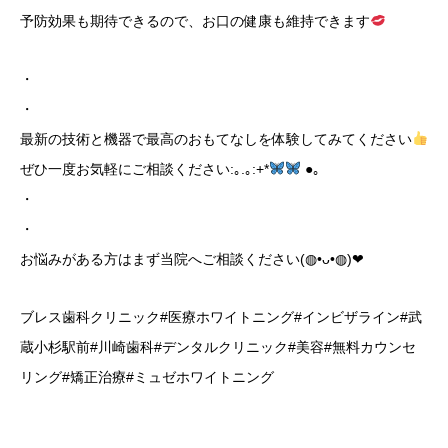
予防効果も期待できるので、お口の健康も維持できます
・
・
最新の技術と機器で最高のおもてなしを体験してみてください
ぜひ一度お気軽にご相談ください:｡.｡:+*
●｡
・
・
お悩みがある方はまず当院へご相談ください(◍•ᴗ•◍)❤︎
ブレス歯科クリニック#医療ホワイトニング#インビザライン#武
蔵小杉駅前#川崎歯科#デンタルクリニック#美容#無料カウンセ
リング#矯正治療#ミュゼホワイトニング