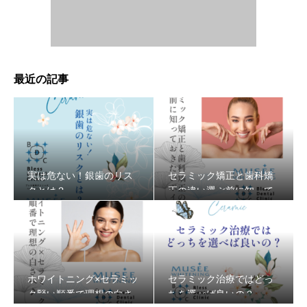
最近の記事
実は危ない！銀歯のリス
セラミック矯正と歯科矯
クとは？
正の違い選ぶ前に知って
おきたいポイント
ホワイトニング×セラミッ
セラミック治療ではどっ
ク賢い順番で理想の白さ
ちを選べば良いの？