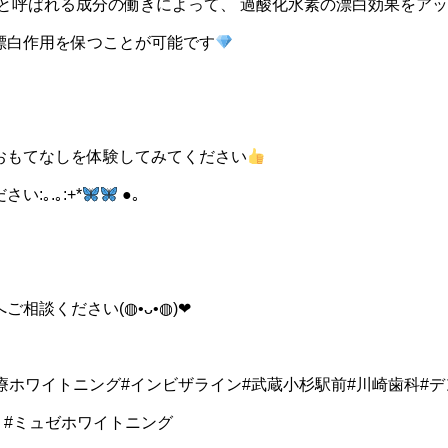
と呼ばれる成分の働きによって、 過酸化水素の漂白効果をアッ
漂白作用を保つことが可能です
おもてなしを体験してみてください
:｡.｡:+*
●｡
相談ください(◍•ᴗ•◍)❤︎
療ホワイトニング#インビザライン#武蔵小杉駅前#川崎歯科#デ
 #ミュゼホワイトニング