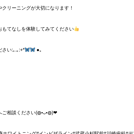
やクリーニングが大切になります！
おもてなしを体験してみてください
:｡.｡:+*
●｡
相談ください(◍•ᴗ•◍)❤︎
療ホワイトニング#インビザライン#武蔵小杉駅前#川崎歯科#デ