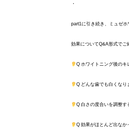
・
part1に引き続き、ミュゼ
効果についてQ&A形式でご紹介
Q ホワイトニング後の
Q どんな歯でも白くなり
Q 白さの度合いを調整
Q 効果がほとんど出な