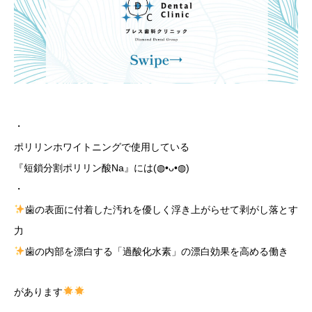
・
ポリリンホワイトニングで使用している
『短鎖分割ポリリン酸Na』には(◍•ᴗ•◍)
・
歯の表面に付着した汚れを優しく浮き上がらせて剥がし落とす
力
歯の内部を漂白する「過酸化水素」の漂白効果を高める働き
があります