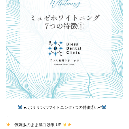
――
●｡ポリリンホワイトニング7つの特徴①｡:+*
——
・
低刺激のまま漂白効果 UP