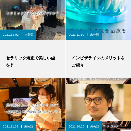
2021.12.02
未分類
2021.11.19
未分類
セラミック矯正で美しい歯
インビザラインのメリットを
を❢
ご紹介！
2021.11.02
未分類
2021.10.20
未分類